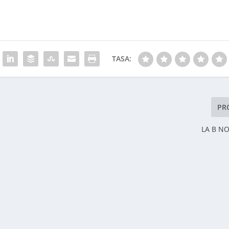
TASA:
PR
LA B NO