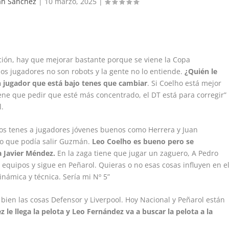
ian Sanchez
|
10 marzo, 2025
|
ación, hay que mejorar bastante porque se viene la Copa
os jugadores no son robots y la gente no lo entiende.
¿Quién le
n jugador que está bajo tenes que cambiar
. Si Coelho está mejor
ene que pedir que esté más concentrado, el DT está para corregir”
l.
vos tenes a jugadores jóvenes buenos como Herrera y Juan
o que podía salir Guzmán.
Leo Coelho es bueno pero se
a Javier Méndez.
En la zaga tiene que jugar un zaguero, A Pedro
equipos y sigue en Peñarol. Quieras o no esas cosas influyen en e
inámica y técnica. Sería mi Nº 5”
bien las cosas Defensor y Liverpool. Hoy Nacional y Peñarol están
z le llega la pelota y Leo Fernández va a buscar la pelota a la