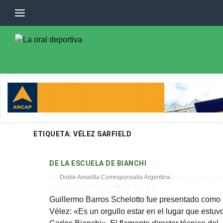
ETIQUETA:
VÉLEZ SARFIELD
DE LA ESCUELA DE BIANCHI
por
Doble Amarilla Corresponsalia Argentina
|
Mar 19, 2025
|
Ho
destacadas
,
Noticias
|
0
|
Guillermo Barros Schelotto fue presentado como
Vélez: «Es un orgullo estar en el lugar que estuv