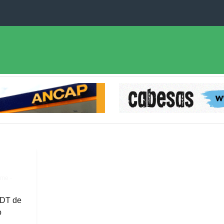
me -
 DT de
o