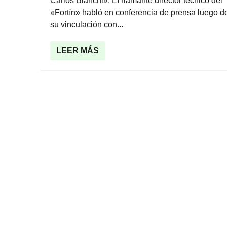
Carlos Bianchi». El flamante director técnico del
«Fortín» habló en conferencia de prensa luego de
su vinculación con...
LEER MÁS