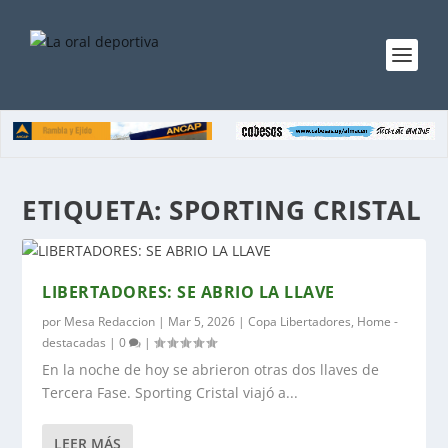
ETIQUETA:
SPORTING CRISTAL
LIBERTADORES: SE ABRIO LA LLAVE
por
Mesa Redaccion
|
Mar 5, 2026
|
Copa Libertadores
,
Home -
destacadas
|
0
|
En la noche de hoy se abrieron otras dos llaves de
Tercera Fase. Sporting Cristal viajó a...
LEER MÁS