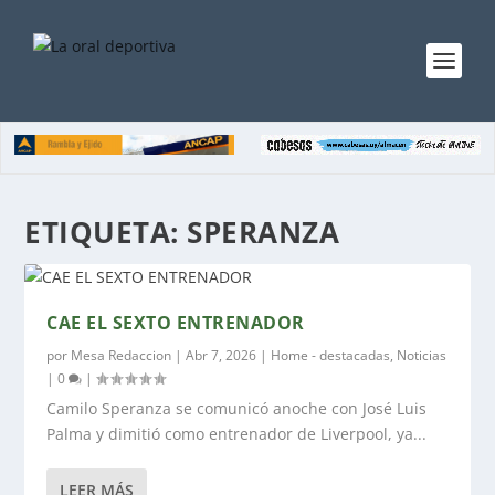
ETIQUETA:
SPERANZA
CAE EL SEXTO ENTRENADOR
por
Mesa Redaccion
|
Abr 7, 2026
|
Home - destacadas
,
Noticias
|
0
|
Camilo Speranza se comunicó anoche con José Luis
Palma y dimitió como entrenador de Liverpool, ya...
LEER MÁS