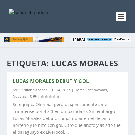
ETIQUETA:
LUCAS MORALES
LUCAS MORALES DEBUT Y GOL
por
Cristian Sanchez
|
Jul 14, 2025
|
Home - destacadas
,
Noticias
|
0
|
Su equipo, Olimpia, perdió agónicamente ante
Trinidense por 4 a 3 en un partidazo. Sin embargo
Lucas Morales debutó como titular en el decano
norteño y lo hizo con gol. Otro que anotó y asistió fue
el paraguayo ex Liverpool,...