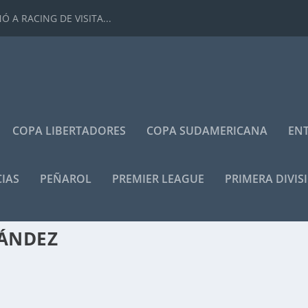
 A RACING DE VISITA...
COPA LIBERTADORES
COPA SUDAMERICANA
ENT
IAS
PEÑAROL
PREMIER LEAGUE
PRIMERA DIVIS
ÁNDEZ
LO MEJOR ES RECUPERARME