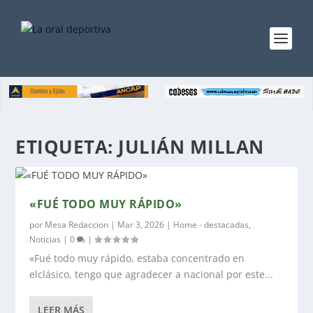
ETIQUETA:
JULIÁN MILLAN
«FUÉ TODO MUY RÁPIDO»
por
Mesa Redaccion
|
Mar 3, 2026
|
Home - destacadas
,
Noticias
|
0
|
«Fué todo muy rápido, estaba concentrado en
elclásico, tengo que agradecer a nacional por este...
LEER MÁS