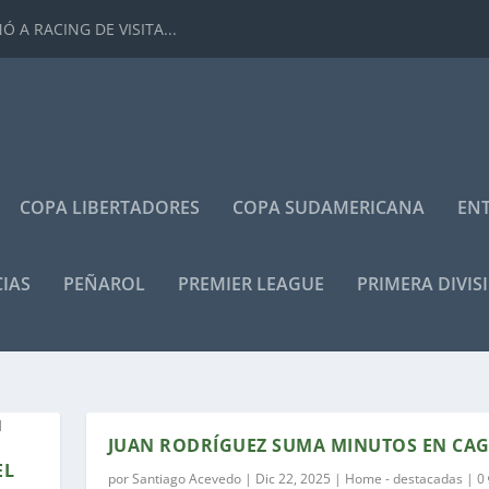
 A RACING DE VISITA...
COPA LIBERTADORES
COPA SUDAMERICANA
ENT
IAS
PEÑAROL
PREMIER LEAGUE
PRIMERA DIVIS
Z
JUAN RODRÍGUEZ SUMA MINUTOS EN CAG
EL
por
Santiago Acevedo
|
Dic 22, 2025
|
Home - destacadas
|
0