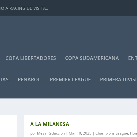
 A RACING DE VISITA...
COPA LIBERTADORES
COPA SUDAMERICANA
ENT
IAS
PEÑAROL
PREMIER LEAGUE
PRIMERA DIVIS
A LA MILANESA
por
Mesa Redaccion
|
Mar 10, 2025
|
Champions League
,
Hom