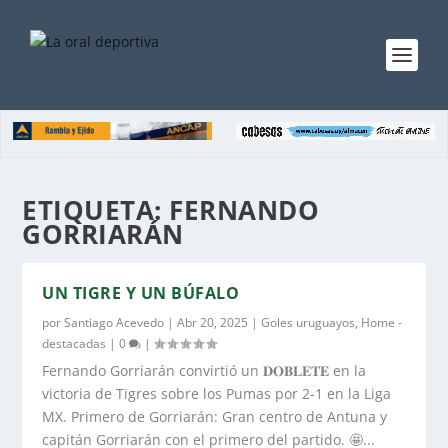
ETIQUETA:
FERNANDO
GORRIARÁN
UN TIGRE Y UN BÚFALO
por
Santiago Acevedo
|
Abr 20, 2025
|
Goles uruguayos
,
Home -
destacadas
|
0
|
Fernando Gorriarán convirtió un 𝐃𝐎𝐁𝐋𝐄𝐓𝐄 en la
victoria de Tigres sobre los Pumas por 2-1 en la Liga
MX. Primero de Gorriarán: Gran centro de Antuna y
capitán Gorriarán con el primero del partido. 🤩...