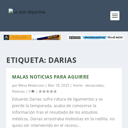
ETIQUETA:
DARIAS
MALAS NOTICIAS PARA AGUIRRE
por
Mesa Redaccion
|
Mar 18, 2025
|
Home - destacadas
,
Noticias
|
0
|
Eduardo Darias sufre rotura de ligamentos y se
pierde la temporada, acaba de conocerse la
información tras el resultado de los estudios
médicos, Darias arrastraba molestias en la rodilla, no
quiso ser intervenido en el receso...