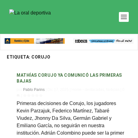
ETIQUETA:
CORUJO
MATHÍAS CORUJO YA COMUNICÓ LAS PRIMERAS
BAJAS
por
Pablo Parins
|
Dic 17, 2025
|
Home - destacadas
,
Noticias
|
0
|
Primeras decisiones de Corujo, los jugadores
Kevin Parzajuk, Federico Martínez, Tabaré
Viudez, Jhonny Da Silva, Germán Gabriel y
Emiliano García, no seguirán en nuestra
institución. Adrián Colombino puede ser la primer