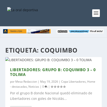
ETIQUETA:
COQUIMBO
LIBERTADORES: GRUPO B: COQUIMBO 3 – 0
TOLIMA
por
Mesa Redaccion
|
May 19, 2026
|
Copa Libertadores
,
Home
- destacadas
,
Noticias
|
0
|
Por el grupo B donde Nacional quedó eliminado de
Libertadores con goles de Nicolás...