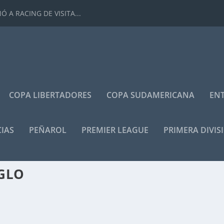
 A RACING DE VISITA...
COPA LIBERTADORES
COPA SUDAMERICANA
ENT
IAS
PEÑAROL
PREMIER LEAGUE
PRIMERA DIVIS
GLO
as
|
0
|