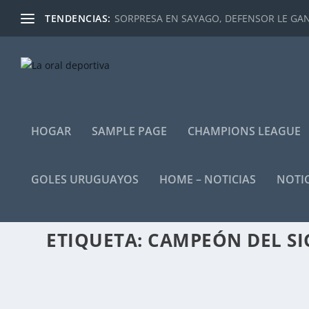
TENDENCIAS:
SORPRESA EN SAYAGO, DEFENSOR LE GANÓ
HOGAR
SAMPLE PAGE
CHAMPIONS LEAGUE
GOLES URUGUAYOS
HOME – NOTICIAS
NOTIC
ETIQUETA:
CAMPEÓN DEL SI
FINALIZO LA TRECE: RESULTADOS Y TABLAS
por
Guillermo Bauza
|
Abr 28, 2025
|
Home - destacadas
,
Notici