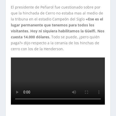
El presidente de Peñarol fue cuestionado sobre por
que la hinchada de Cerro no estaba mas al medio de
la tribuna en el estadio Campeón del Siglo
«Ese es el
lugar permanente que tenemos para todos los
visitantes. Hoy ni siquiera habilitamos la Güelfi. Nos
cuesta 14.000 dólares.
Todo se puede, ¿pero quién
paga?» dijo respecto a la ceranía de los hinchas de
cerro con los de la Henderson.