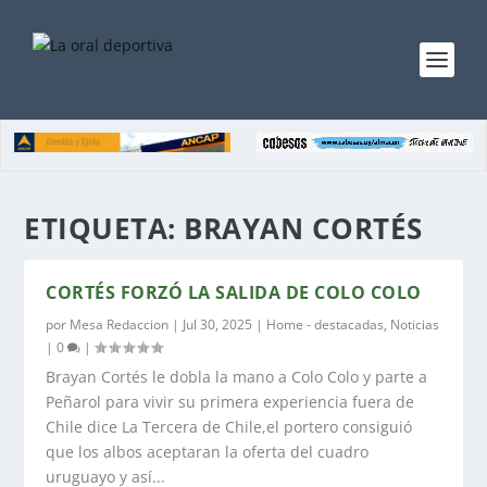
ETIQUETA:
BRAYAN CORTÉS
CORTÉS FORZÓ LA SALIDA DE COLO COLO
por
Mesa Redaccion
|
Jul 30, 2025
|
Home - destacadas
,
Noticias
|
0
|
Brayan Cortés le dobla la mano a Colo Colo y parte a
Peñarol para vivir su primera experiencia fuera de
Chile dice La Tercera de Chile,el portero consiguió
que los albos aceptaran la oferta del cuadro
uruguayo y así...