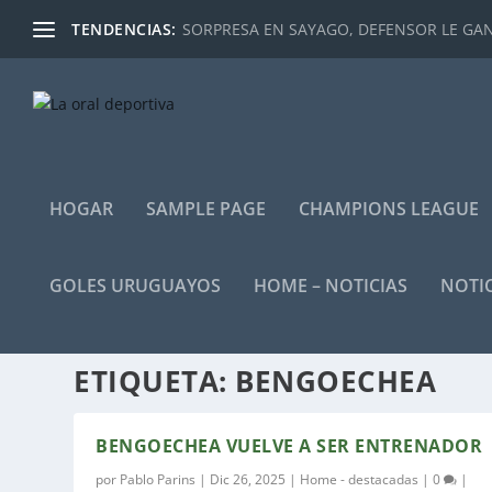
TENDENCIAS:
SORPRESA EN SAYAGO, DEFENSOR LE GANÓ
HOGAR
SAMPLE PAGE
CHAMPIONS LEAGUE
GOLES URUGUAYOS
HOME – NOTICIAS
NOTIC
ETIQUETA:
BENGOECHEA
BENGOECHEA VUELVE A SER ENTRENADOR
por
Pablo Parins
|
Dic 26, 2025
|
Home - destacadas
|
0
|