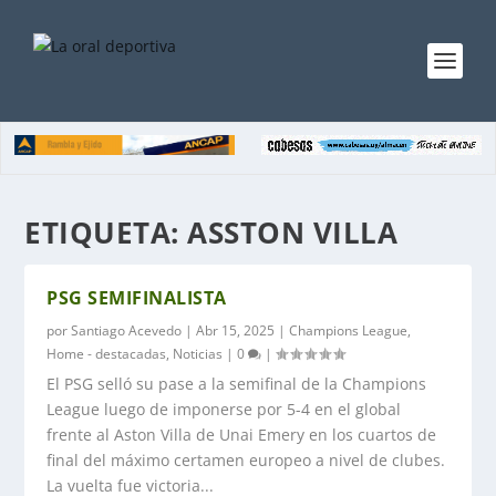
ETIQUETA:
ASSTON VILLA
PSG SEMIFINALISTA
por
Santiago Acevedo
|
Abr 15, 2025
|
Champions League
,
Home - destacadas
,
Noticias
|
0
|
El PSG selló su pase a la semifinal de la Champions
League luego de imponerse por 5-4 en el global
frente al Aston Villa de Unai Emery en los cuartos de
final del máximo certamen europeo a nivel de clubes.
La vuelta fue victoria...