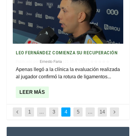
LEO FERNÁNDEZ COMIENZA SU RECUPERACIÓN
Publicado por
Ernesto Faria
|
21 abril, 2026
|
Apenas llegó a la clínica la evaluación realizada
al jugador confirmó la rotura de ligamentos...
LEER MÁS
1
…
3
4
5
…
14