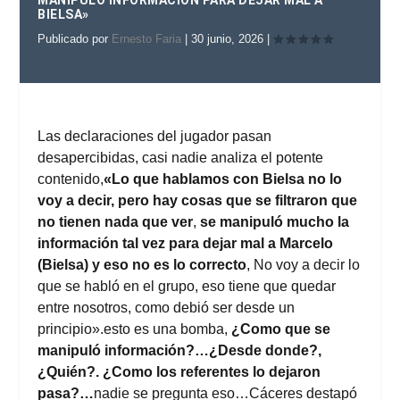
MANIPULÓ INFORMACIÓN PARA DEJAR MAL A
BIELSA»
Publicado por
Ernesto Faria
|
30 junio, 2026
|
Las declaraciones del jugador pasan
desapercibidas, casi nadie analiza el potente
contenido,
«Lo que hablamos con Bielsa no lo
voy a decir, pero hay cosas que se filtraron que
no tienen nada que ver
,
se manipuló mucho la
información tal vez para dejar mal a Marcelo
(Bielsa) y eso no es lo correcto
, No voy a decir lo
que se habló en el grupo, eso tiene que quedar
entre nosotros, como debió ser desde un
principio».esto es una bomba,
¿Como que se
manipuló información?…¿Desde donde?,
¿Quién?. ¿Como los referentes lo dejaron
pasa?…
nadie se pregunta eso…Cáceres destapó