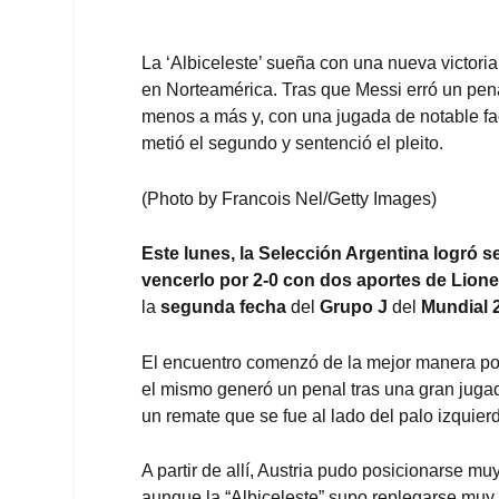
La ‘Albiceleste’ sueña con una nueva victori
en Norteamérica. Tras que Messi erró un pena
menos a más y, con una jugada de notable fact
metió el segundo y sentenció el pleito.
(Photo by Francois Nel/Getty Images)
Este lunes, la
Selección Argentina
logró se
vencerlo por 2-0 con dos aportes de Lione
la
segunda fecha
del
Grupo J
del
Mundial 
El encuentro comenzó de la mejor manera posi
el mismo generó un penal tras una gran juga
un remate que se fue al lado del palo izquier
A partir de allí, Austria pudo posicionarse mu
aunque la “Albiceleste” supo replegarse muy