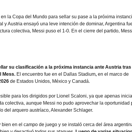
a en la Copa del Mundo para sellar su pase a la próxima instanc
l y Austria ensayó una leve intención de dominar, Argentina fu
ura colectiva, Messi puso el 1-0. En el cierre del partido, Mess
llar su clasificación a la próxima instancia ante Austria tras
l Mess.
El encuentro fue en el Dallas Stadium
,
en el marco de
2026
de Estados Unidos, México y Canadá.
ble para los dirigidos por Lionel Scaloni, ya que apenas inici
da colectiva, aunque Messi no pudo aprovechar la oportunidad 
do del arquero austríaco, Alexander Schlager.
y bien en el campo de juego y se instaló cerca del área argentin
 bien y desactivó todos sus ataques.
Luego de varias situacio