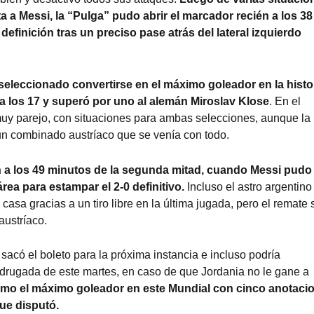
 a Messi, la “Pulga” pudo abrir el marcador recién a los 38
efinición tras un preciso pase atrás del lateral izquierdo
 seleccionado convertirse en el máximo goleador en la histo
 a los 17 y superó por uno al alemán Miroslav Klose
. En el
muy parejo, con situaciones para ambas selecciones, aunque la
un combinado austríaco que se venía con todo.
ién a los 49 minutos de la segunda mitad, cuando Messi pudo
área para estampar el 2-0 definitivo.
Incluso el astro argentino
asa gracias a un tiro libre en la última jugada, pero el remate 
austríaco.
 sacó el boleto para la próxima instancia e incluso podría
adrugada de este martes, en caso de que Jordania no le gane a
omo el máximo goleador en este Mundial con cinco anotaci
que disputó.