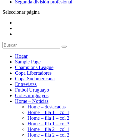
Segunda división profesional
Seleccionar página
Hogar
Sample Page
Champions League
Copa Libertadores
Copa Sudamericana
Entrevistas
Futbol Uruguayo
Goles uruguayos
Home – Noticias
Home – destacadas
Home – fila 1 – col 1
Home – fila 1 – col 2
Home – fila 1 – col 3
Home – fila 2 – col 1
Home – fila 2 – col 2