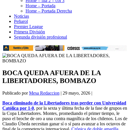
Home – fila 2 – col 3
Home – Portada
Home – Portada Derecha
Noticias
Peñarol
Premier League
Primera División
Segunda división profesional
BOCA QUEDA AFUERA DE LA
LIBERTADORES, BOMBAZO
Publicado por
Mesa Redaccion
|
29 mayo, 2026
|
Boca eliminado de la Libertadores tras perder con Universidad
Católica por 1-0
, por la sexta y última fecha de la fase de grupos en
la Copa Libertadores. Montes, promediando el primer tiempo, le
puso el broche de oro a una contra magnífica de los chilenos. Los de
Claudio Úbeda necesitan ganar sí o sí para avanzar a los octavos de
final de la competencia internacional
.
Crónica de doble amarilla.