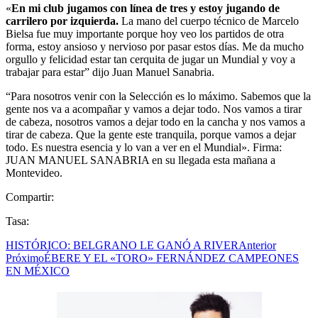
«
En mi club jugamos con línea de tres y estoy jugando de
carrilero por izquierda.
La mano del cuerpo técnico de Marcelo
Bielsa fue muy importante porque hoy veo los partidos de otra
forma, estoy ansioso y nervioso por pasar estos días. Me da mucho
orgullo y felicidad estar tan cerquita de jugar un Mundial y voy a
trabajar para estar” dijo Juan Manuel Sanabria.
“Para nosotros venir con la Selección es lo máximo. Sabemos que la
gente nos va a acompañar y vamos a dejar todo. Nos vamos a tirar
de cabeza, nosotros vamos a dejar todo en la cancha y nos vamos a
tirar de cabeza. Que la gente este tranquila, porque vamos a dejar
todo. Es nuestra esencia y lo van a ver en el Mundial». Firma:
JUAN MANUEL SANABRIA en su llegada esta mañana a
Montevideo.
Compartir:
Tasa:
HISTÓRICO: BELGRANO LE GANÓ A RIVER
Anterior
Próximo
ÉBERE Y EL «TORO» FERNÁNDEZ CAMPEONES
EN MÉXICO