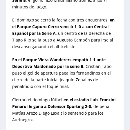
Serie B
, el gol lo hizo Maximiliano Gómez a los 71
minutos de juego.
El domingo se cerró la fecha con tres encuentros.
en
el
Parque Capuro
Cerro venció 1
–
0
a
con Central
Español
por la Serie A
, un centro de la derecha de
Tiago Rijo se la puso a Augusto Cambón para irse al
descanso ganando el albiceleste.
En el Parque Viera Wanderers empató 1-1 ante
Deportivo Maldonado
por la serie B
, Cristian Tabó
puso el gol de apertura paea los fernandinos en el
cierre de la parte inicial Joaquín Zeballos de
penalmdio con el toque final.
Cierran el domingo fútbol
en el estadio Luis Franzini
Peñarol le gana a Defensor Sporting 2-0
, de penal
Matías Arezo.Diego Laxalt lo sentenció para los
Aurinegros.