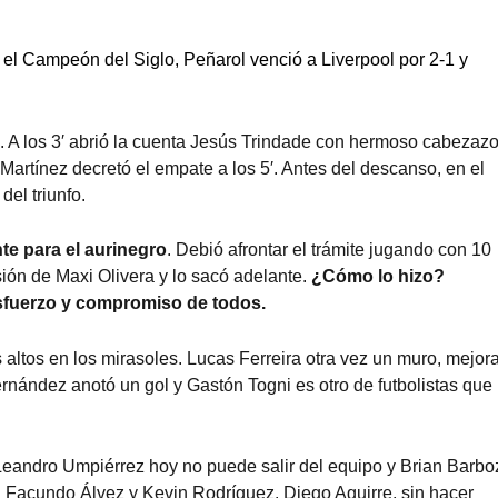
 el Campeón del Siglo, Peñarol venció a Liverpool por 2-1 y
. A los 3′ abrió la cuenta Jesús Trindade con hermoso cabezaz
Martínez decretó el empate a los 5′. Antes del descanso, en el
del triunfo.
te para el aurinegro
. Debió afrontar el trámite jugando con 10
sión de Maxi Olivera y lo sacó adelante.
¿Cómo lo hizo?
sfuerzo y compromiso de todos.
altos en los mirasoles. Lucas Ferreira otra vez un muro, mejor
nández anotó un gol y Gastón Togni es otro de futbolistas que
 Leandro Umpiérrez hoy no puede salir del equipo y Brian Barbo
 Facundo Álvez y Kevin Rodríguez. Diego Aguirre, sin hacer