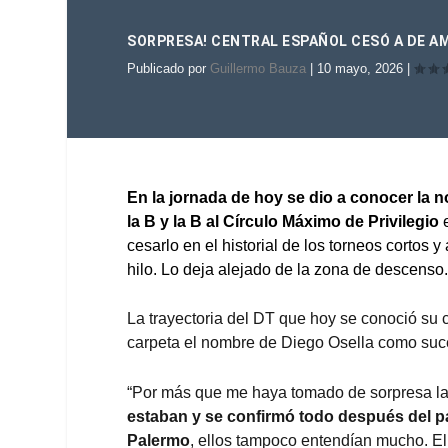
SORPRESA! CENTRAL ESPAÑOL CESÓ A DE A
Publicado por
Guillermo Bauza
|
10 mayo, 2026
|
En la jornada de hoy se dio a conocer la 
la B y la B al Círculo Máximo de Privilegio
e
cesarlo en el historial de los torneos cortos 
hilo. Lo deja alejado de la zona de descenso
La trayectoria del DT que hoy se conoció su 
carpeta el nombre de Diego Osella como suc
“Por más que me haya tomado de sorpresa la 
estaban y se confirmó todo después del pa
Palermo
, ellos tampoco entendían mucho. El