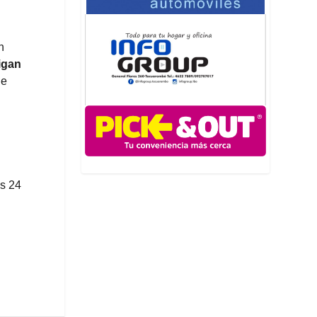
n
igan
ue
os 24