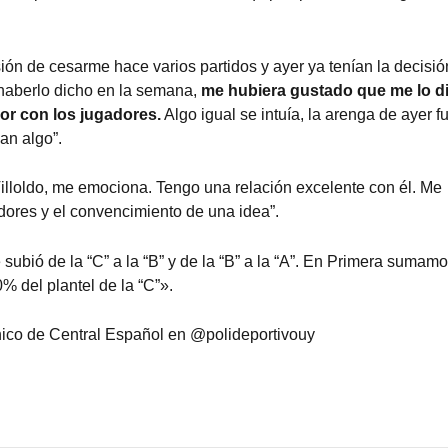
ión de cesarme hace varios partidos y ayer ya tenían la decisió
 haberlo dicho en la semana,
me hubiera gustado que me lo d
or con los jugadores.
Algo igual se intuía, la arenga de ayer f
an algo”.
illoldo, me emociona. Tengo una relación excelente con él. Me
adores y el convencimiento de una idea”.
ubió de la “C” a la “B” y de la “B” a la “A”. En Primera sumam
0% del plantel de la “C”».
co de Central Español en @polideportivouy