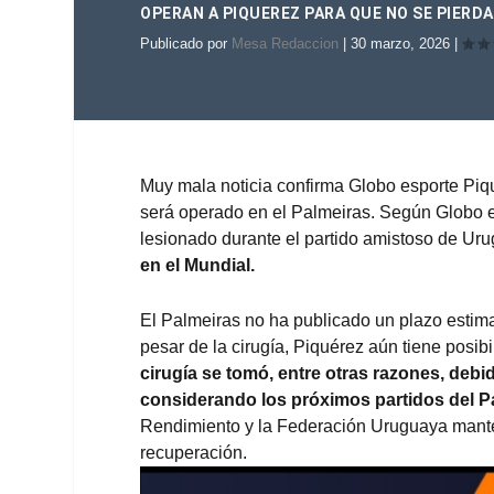
OPERAN A PIQUEREZ PARA QUE NO SE PIERDA
Publicado por
Mesa Redaccion
|
30 marzo, 2026
|
Muy mala noticia
confirma Globo esporte
Piqu
será operado en el Palmeiras. Según Globo e
lesionado durante el partido amistoso de Uru
en el Mundial.
El Palmeiras no ha publicado un plazo estima
pesar de la cirugía, Piquérez aún tiene posib
cirugía se tomó, entre otras razones, debi
considerando los próximos partidos del Pa
Rendimiento y la Federación Uruguaya manten
recuperación.