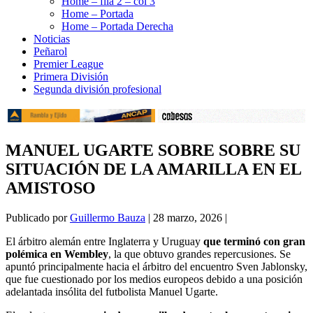
Home – fila 2 – col 3
Home – Portada
Home – Portada Derecha
Noticias
Peñarol
Premier League
Primera División
Segunda división profesional
MANUEL UGARTE SOBRE SOBRE SU
SITUACIÓN DE LA AMARILLA EN EL
AMISTOSO
Publicado por
Guillermo Bauza
|
28 marzo, 2026
|
El árbitro alemán entre Inglaterra y Uruguay
que terminó con gran
polémica en Wembley
, la que obtuvo grandes repercusiones. Se
apuntó principalmente hacia el árbitro del encuentro Sven Jablonsky,
que fue cuestionado por los medios europeos debido a una posición
adelantada insólita del futbolista Manuel Ugarte.