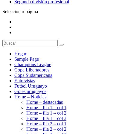
Segunda división profesional
Seleccionar página
Hogar
Sample Page
Champions League
Copa Libertadores
Copa Sudamericana
Entrevistas
Futbol Uruguayo
Goles uruguayos
Home – Noticias
Home – destacadas
Home – fila 1 – col 1
Home – fila 1 – col 2
Home – fila 1 – col 3
Home – fila 2 – col 1
Home – fila 2 – col 2