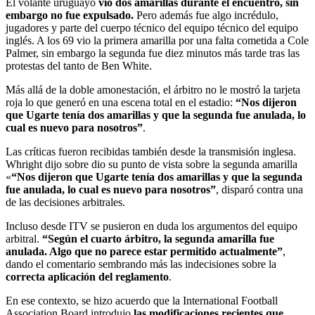
El volante uruguayo
vio dos amarillas durante el encuentro, sin
embargo no fue expulsado.
Pero además fue algo incrédulo,
jugadores y parte del cuerpo técnico del equipo técnico del equipo
inglés. A los 69 vio la primera amarilla por una falta cometida a Cole
Palmer, sin embargo la segunda fue diez minutos más tarde tras las
protestas del tanto de Ben White.
Más allá de la doble amonestación, el árbitro no le mostró la tarjeta
roja lo que generó en una escena total en el estadio:
“Nos dijeron
que Ugarte tenía dos amarillas y que la segunda fue anulada, lo
cual es nuevo para nosotros”
.
Las críticas fueron recibidas también desde la transmisión inglesa.
Whright dijo sobre dio su punto de vista sobre la segunda amarilla
«
“Nos dijeron que Ugarte tenía dos amarillas y que la segunda
fue anulada, lo cual es nuevo para nosotros”
, disparó contra una
de las decisiones arbitrales.
Incluso desde ITV se pusieron en duda los argumentos del equipo
arbitral.
“Según el cuarto árbitro, la segunda amarilla fue
anulada. Algo que no parece estar permitido actualmente”
,
dando el comentario sembrando más las indecisiones sobre la
correcta aplicación del reglamento
.
En ese contexto, se hizo acuerdo que la International Football
Association Board introdujo
las modificaciones recientes que