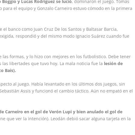
o Boggio y Lucas Rodríguez se lució
, dominaron el juego. Tomás
o para el equipo y Gonzalo Carneiro estuvo cómodo en la primera
 el banco como Juan Cruz De los Santos y Baltasar Barcia,
exigida, respondió y del mismo modo Ignacio Suárez cuando fue
las formas, y lo hizo con mejores en los futbolistico. Debe tener
 las libertades que tuvo hoy. La mala noticia fue la
lesión de
o Bais).
pecto al juego. Había levantado en los últimos dos juegos, sin
Sebastián Assis y funcionó el cambio táctico. Aún no empató en el
de Carneiro en el gol de Verón Lupi y bien anulado el gol de
ne que ver la intención). Leodán debió sacar alguna tarjeta en la