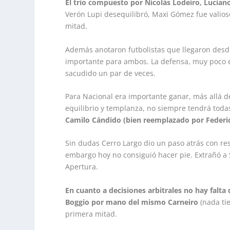
El trío compuesto por Nicolás Lodeiro, Lucian
Verón Lupi desequilibró, Maxi Gómez fue valios
mitad.
Además anotaron futbolistas que llegaron desde
importante para ambos. La defensa, muy poco 
sacudido un par de veces.
Para Nacional era importante ganar, más allá de 
equilibrio y templanza, no siempre tendrá todas
Camilo Cándido (bien reemplazado por Federic
Sin dudas Cerro Largo dio un paso atrás con res
embargo hoy no consiguió hacer pie. Extrañó a 
Apertura.
En cuanto a decisiones arbitrales no hay falta 
Boggio por mano del mismo Carneiro
(nada tie
primera mitad.