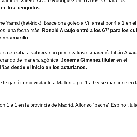
artínez Valero. Álvaro Rodríguez entró a los 73′ para los
 en los periquitos.
 Yamal (hat-trick), Barcelona goleó a Villarreal por 4 a 1 en el
nos, una fecha más.
Ronald Araujo entró a los 67′ para los cu
ino amarillo.
omenzaba a saborear un punto valioso, apareció Julián Álvar
ó ganando de manera agónica.
Josema Giménez titular en el
ñas desde el inicio en los asturianos.
e le ganó como visitante a Mallorca por 1 a 0 y se mantiene en 
n 1 a 1 en la provincia de Madrid. Alfonso “pacha” Espino titula