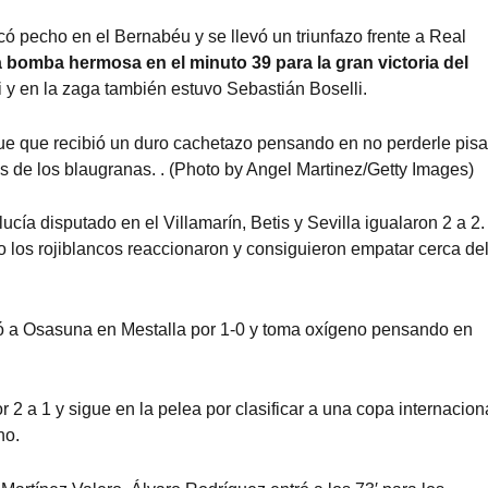
có pecho en el Bernabéu y se llevó un triunfazo frente a Real
a bomba hermosa en el minuto 39 para la gran victoria del
 y en la zaga también estuvo Sebastián Boselli.
gue que recibió un duro cachetazo pensando en no perderle pis
s de los blaugranas. . (Photo by Angel Martinez/Getty Images)
cía disputado en el Villamarín, Betis y Sevilla igualaron 2 a 2.
 los rojiblancos reaccionaron y consiguieron empatar cerca de
tó a Osasuna en Mestalla por 1-0 y toma oxígeno pensando en
 2 a 1 y sigue en la pelea por clasificar a una copa internacion
no.