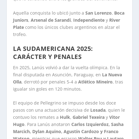
Aquella conquista lo ubicó junto a
San Lorenzo
,
Boca
Juniors
,
Arsenal de Sarandí
,
Independiente
y
River
Plate
como los únicos clubes argentinos en alzar el
trofeo.
LA SUDAMERICANA 2025:
CARÁCTER Y PENALES
En 2025, Lanús volvió a dar la vuelta olímpica. En la
final disputada en Asunción, Paraguay, en
La Nueva
Olla
, derrotó por penales 5-4 a
Atlético Mineiro
, tras
igualar sin goles en 120 minutos.
El equipo de Pellegrino se impuso desde los doce
pasos con una actuación decisiva de
Losada
, quien le
contuvo los remates a
Hulk
,
Gabriel Texeira
y
Vitor
Hugo
. Para Lanús anotaron
Carlos Izquierdoz, Sasha
Marcich, Dylan Aquino, Agustín Cardozo y Franco
Watson
, mientras que erraron
Walter Bou y Lautaro