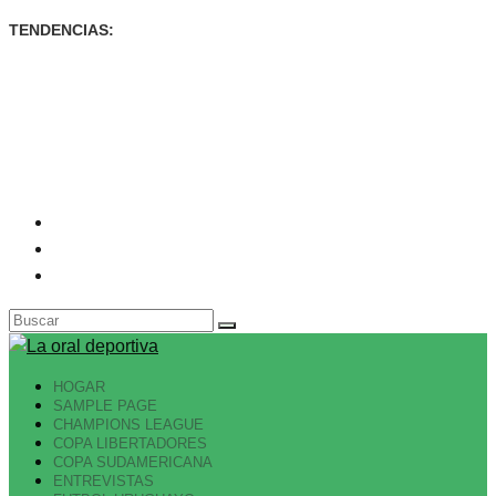
TENDENCIAS:
SORPRESA EN SAYAGO, DEFENSOR LE GANÓ A
RACING DE VISITA...
ENTRE ROLDÁN Y AGUIRRE, PEÑAROL ELIMINADO EN
LA HORA
GOLES URUGUAYOS EN BRASIL
HOGAR
SAMPLE PAGE
CHAMPIONS LEAGUE
COPA LIBERTADORES
COPA SUDAMERICANA
ENTREVISTAS