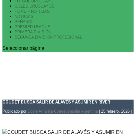
FUTBOL URUGUAYO
GOLES URUGUAYOS
HOME – NOTICIAS
NOTICIAS
PEÑAROL
PREMIER LEAGUE
PRIMERA DIVISIÓN
SEGUNDA DIVISIÓN PROFESIONAL
Seleccionar página
COUDET BUSCA SALIR DE ALAVÉS Y ASUMIR EN RIVER
Publicado por
Doble Amarilla Corresponsalia Argentina
|
25 febrero, 2026
|