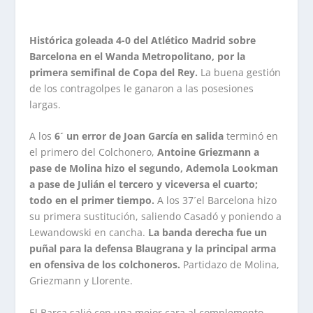
Histórica goleada 4-0 del Atlético Madrid sobre
Barcelona en el Wanda Metropolitano, por la
primera semifinal de Copa del Rey.
La buena gestión
de los contragolpes le ganaron a las posesiones
largas.
A los
6´ un error de Joan García en salida
terminó en
el primero del Colchonero,
Antoine Griezmann a
pase de Molina hizo el segundo, Ademola Lookman
a pase de Julián el tercero y viceversa el cuarto;
todo en el primer tiempo.
A los 37´el Barcelona hizo
su primera sustitución, saliendo Casadó y poniendo a
Lewandowski en cancha.
La banda derecha fue un
puñal para la defensa Blaugrana y la principal arma
en ofensiva de los colchoneros.
Partidazo de Molina,
Griezmann y Llorente.
El Barca salió con una mejor cara al complemento,