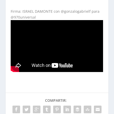
Firma: ISRAEL DAMONTE con @gonzalogabrielf para
@970universal
COMPARTIR: