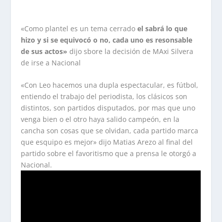
«Como plantel es un tema cerrado
el sabrá lo que
hizo y si se equivocó o no, cada uno es resonsable
de sus actos»
dijo sbore la decisión de MAxi Silvera
de irse a Nacional
«Con Leo hacemos una dupla espectacular, es fútbol,
entiendo el trabajo del periodista, los clásicos son
distintos, son partidos disputados, por mas que uno
venga bien o el otro haya salido campeón, en la
cancha son cosas que se olvidan, cada partido marca
que esquipo es mejor» dijo Matias Arezo al final del
partido sobre el favoritismo que a prensa le otorgó a
Nacional.