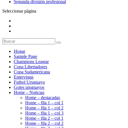
Segunda división profesional
Seleccionar página
Hogar
Sample Page
Champions League
Copa Libertadores
Copa Sudamericana
Entrevistas
Futbol Uruguayo
Goles uruguayos
Home – Noticias
Home – destacadas
Home – fila 1 – col 1
Home – fila 1 – col 2
Home – fila 1 – col 3
Home – fila 2 – col 1
Home – fila 2 – col 2