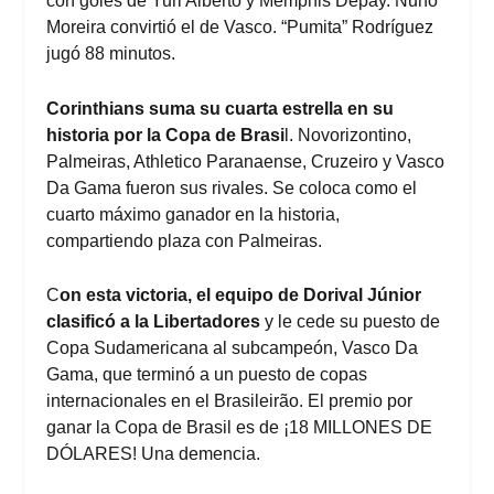
con goles de Yuri Alberto y Memphis Depay. Nuno
Moreira convirtió el de Vasco. “Pumita” Rodríguez
jugó 88 minutos.
Corinthians suma su cuarta estrella en su
historia por la Copa de Brasi
l. Novorizontino,
Palmeiras, Athletico Paranaense, Cruzeiro y Vasco
Da Gama fueron sus rivales. Se coloca como el
cuarto máximo ganador en la historia,
compartiendo plaza con Palmeiras.
C
on esta victoria, el equipo de Dorival Júnior
clasificó a la Libertadores
y le cede su puesto de
Copa Sudamericana al subcampeón, Vasco Da
Gama, que terminó a un puesto de copas
internacionales en el Brasileirão. El premio por
ganar la Copa de Brasil es de ¡18 MILLONES DE
DÓLARES! Una demencia.