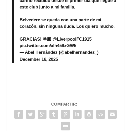
cariño recibido desde el primer día que llegué a
este club junto a mi familia.
Belvedere se queda con una parte de mi
corazón, sin ninguna duda. Los quiero mucho.
GRACIAS! 🫶🏽
@LiverpoolFC1915
pic.twitter.com/xIh458xGW5
— Abel Hernández (@abelhernandez_)
December 16, 2025
COMPARTIR: