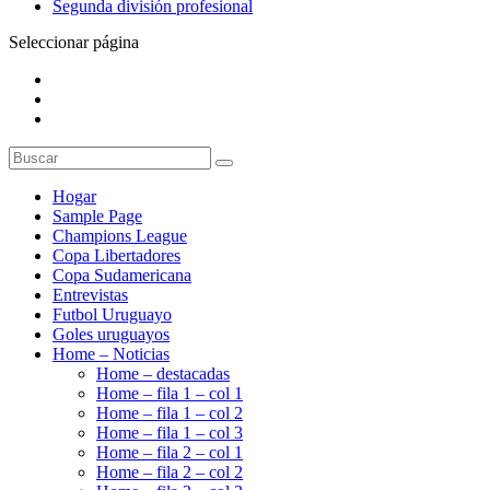
Segunda división profesional
Seleccionar página
Hogar
Sample Page
Champions League
Copa Libertadores
Copa Sudamericana
Entrevistas
Futbol Uruguayo
Goles uruguayos
Home – Noticias
Home – destacadas
Home – fila 1 – col 1
Home – fila 1 – col 2
Home – fila 1 – col 3
Home – fila 2 – col 1
Home – fila 2 – col 2