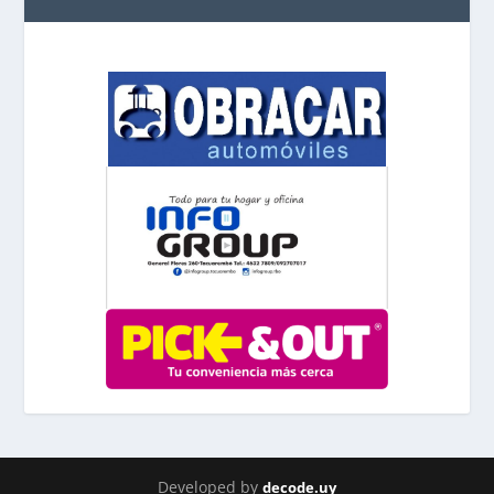
Developed by
decode.uy