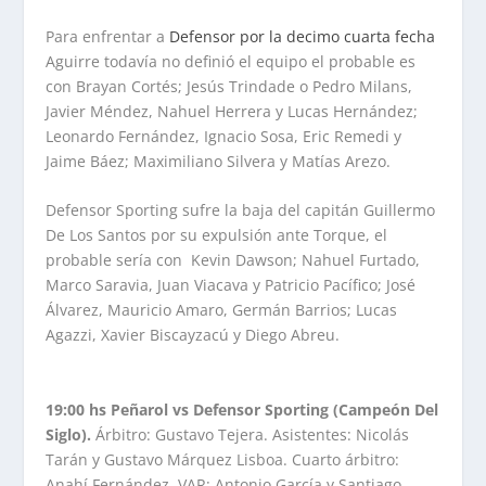
Para enfrentar a
Defensor por la decimo cuarta fecha
Aguirre todavía no definió el equipo el probable es
con Brayan Cortés; Jesús Trindade o Pedro Milans,
Javier Méndez, Nahuel Herrera y Lucas Hernández;
Leonardo Fernández, Ignacio Sosa, Eric Remedi y
Jaime Báez; Maximiliano Silvera y Matías Arezo.
Defensor Sporting sufre la baja del capitán Guillermo
De Los Santos por su expulsión ante Torque, el
probable sería con Kevin Dawson; Nahuel Furtado,
Marco Saravia, Juan Viacava y Patricio Pacífico; José
Álvarez, Mauricio Amaro, Germán Barrios; Lucas
Agazzi, Xavier Biscayzacú y Diego Abreu.
19:00 hs Peñarol vs Defensor Sporting (Campeón Del
Siglo).
Árbitro: Gustavo Tejera. Asistentes: Nicolás
Tarán y Gustavo Márquez Lisboa. Cuarto árbitro:
Anahí Fernández. VAR: Antonio García y Santiago