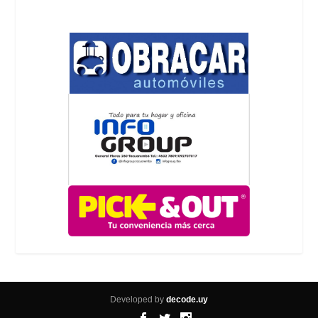
Developed by
decode.uy