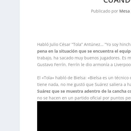
Publicado por
Mesa 
Habló Julio César “Tola” Antúnez… “Yo soy hinch
pena en la situación que se encuentra el equi
trabajo, ha sacado muy buenos jugadores. Es m
Gustavo Ferrín. Ferrín le dio armonía a Liverpool
El «Tola» habló de Bielsa: «Bielsa es un técnico 
tiene nada, no me gustó que Suárez saliera a h
Suárez que se muestra adentro de la cancha c
no se hacen en un partido oficial por puntos pe