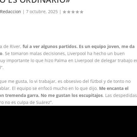
Redaccion
|
7 octubre, 2025
|
a de River,
fui a ver algunos partidos. Es un equipo joven, me da
po
. Se tomaron malas decisiones, Liverpool ha hecho un buen
uy importante lo que hizo Palma en Liverpool de delegar trabajo e
”.
que me gusta, lo vi trabajar, es obsesivo del fùtbol y de tonto no
ablar. El equipo se enfocó mucho en lo que dijo.
Me encanta el
on tremenda garra. No me gustan los escupitajos
. Las despedida
ro no es culpa de Suárez”.