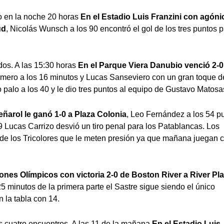
go en la noche 20 horas
En el Estadio Luis Franzini con agóni
ud
, Nicolás Wunsch a los 90 encontró el gol de los tres puntos 
idos. A las 15:30 horas
En el Parque Viera Danubio venció 2-0
imero a los 16 minutos y Lucas Sanseviero con un gran toque d
do palo a los 40 y le dio tres puntos al equipo de Gustavo Matosa
ñarol le ganó 1-0 a Plaza Colonia
, Leo Fernández a los 54 p
79 Lucas Carrizo desvió un tiro penal para los Patablancas. Los
de los Tricolores que le meten presión ya que mañana juegan 
nes Olímpicos con victoria 2-0 de Boston River a River Pla
25 minutos de la primera parte el Sastre sigue siendo el único
 la tabla con 14.
s cuatro encuentros. A las 11 de la mañana
En el Estadio Luis