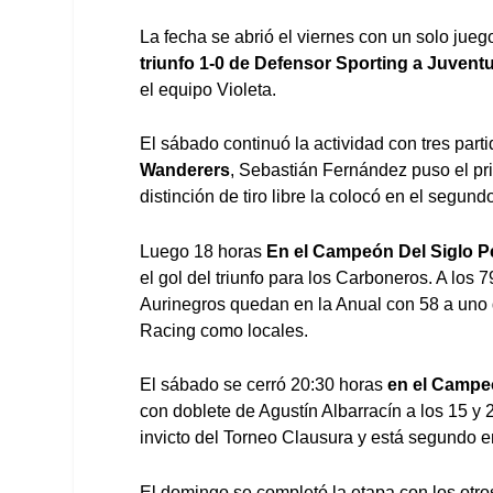
La fecha se abrió el viernes con un solo jue
triunfo 1-0 de Defensor Sporting a Juvent
el equipo Violeta.
El sábado continuó la actividad con tres part
Wanderers
, Sebastián Fernández puso el pr
distinción de tiro libre la colocó en el segun
Luego 18 horas
En el Campeón Del Siglo Pe
el gol del triunfo para los Carboneros. A los 
Aurinegros quedan en la Anual con 58 a uno 
Racing como locales.
El sábado se cerró 20:30 horas
en el Campeo
con doblete de Agustín Albarracín a los 15 y 
invicto del Torneo Clausura y está segundo en
El domingo se completó la etapa con los otro