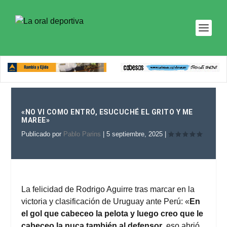
«NO VI COMO ENTRÓ, ESUCUCHÉ EL GRITO Y ME
MAREE»
Publicado por
Pablo Parins
|
5 septiembre, 2025
|
La felicidad de Rodrigo Aguirre tras marcar en la
victoria y clasificación de Uruguay ante Perú: «
En
el gol que cabeceo la pelota y luego creo que le
cabeceo la nuca también al defensor
, eso abrió