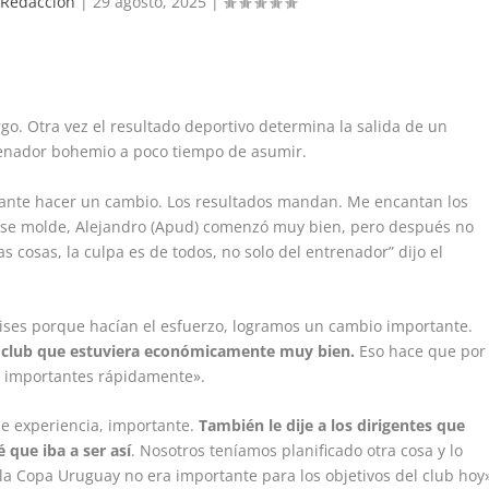
Redaccion
|
29 agosto, 2025
|
rgo. Otra vez el resultado deportivo determina la salida de un
renador bohemio a poco tiempo de asumir.
nte hacer un cambio. Los resultados mandan. Me encantan los
e ese molde, Alejandro (Apud) comenzó muy bien, pero después no
 cosas, la culpa es de todos, no solo del entrenador” dijo el
ses porque hacían el esfuerzo, logramos un cambio importante.
 club que estuviera económicamente muy bien.
Eso hace que por
s importantes rápidamente».
e experiencia, importante.
También le dije a los dirigentes que
que iba a ser así
. Nosotros teníamos planificado otra cosa y lo
 Copa Uruguay no era importante para los objetivos del club hoy