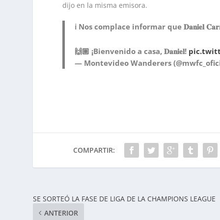
dijo en la misma emisora.
ℹ️ Nos complace informar que 𝐃𝐚𝐧𝐢𝐞𝐥 𝐂𝐚
🙌🏼 ¡Bienvenido a casa, 𝐃𝐚𝐧𝐢𝐞𝐥!
pic.twi
— Montevideo Wanderers (@mwfc_ofic
COMPARTIR:
SE SORTEÓ LA FASE DE LIGA DE LA CHAMPIONS LEAGUE
ANTERIOR