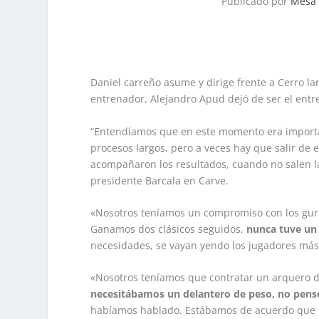
Publicado por
Mesa 
Daniel carreño asume y dirige frente a Cerro la
entrenador, Alejandro Apud dejó de ser el ent
“Entendíamos que en este momento era importa
procesos largos, pero a veces hay que salir d
acompañaron los resultados, cuando no salen las
presidente Barcala en Carve.
«Nosotros teníamos un compromiso con los guri
Ganamos dos clásicos seguidos,
nunca tuve un
necesidades, se vayan yendo los jugadores má
«Nosotros teníamos que contratar un arquero d
necesitábamos un delantero de peso, no pensé 
habíamos hablado. Estábamos de acuerdo que la