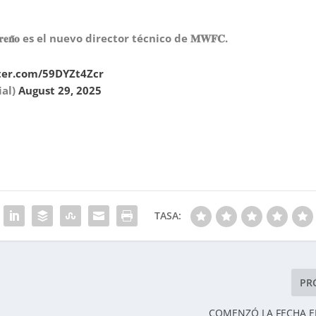
𝐫𝐞𝐧̃𝐨 es el nuevo director técnico de 𝐌𝐖𝐅𝐂.
tter.com/59DYZt4Zcr
ial)
August 29, 2025
TASA:
PR
COMENZÓ LA FECHA E