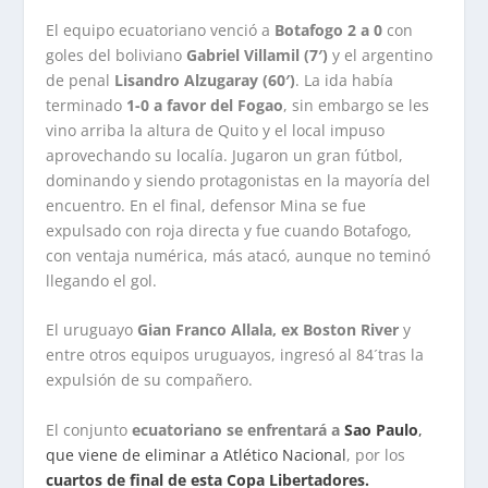
El equipo ecuatoriano venció a
Botafogo 2 a 0
con
goles del boliviano
Gabriel Villamil (7′)
y el argentino
de penal
Lisandro Alzugaray (60′)
. La ida había
terminado
1-0 a favor del Fogao
, sin embargo se les
vino arriba la altura de Quito y el local impuso
aprovechando su localía. Jugaron un gran fútbol,
dominando y siendo protagonistas en la mayoría del
encuentro. En el final, defensor Mina se fue
expulsado con roja directa y fue cuando Botafogo,
con ventaja numérica, más atacó, aunque no teminó
llegando el gol.
El uruguayo
Gian Franco Allala, ex Boston River
y
entre otros equipos uruguayos, ingresó al 84´tras la
expulsión de su compañero.
El conjunto
ecuatoriano se enfrentará a
Sao Paulo
,
que viene de eliminar a Atlético Nacional
, por los
cuartos de final de esta Copa Libertadores.