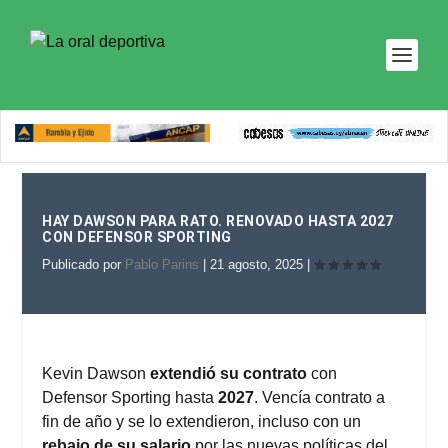
HAY DAWSON PARA RATO. RENOVADO HASTA 2027
CON DEFENSOR SPORTING
Publicado por
Pablo Parins
|
21 agosto, 2025
|
Kevin Dawson
extendió su contrato
con
Defensor Sporting hasta
2027
. Vencía contrato a
fin de año y se lo extendieron, incluso con un
rebajo de su salario
por las nuevas políticas del