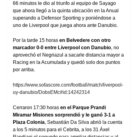
66 minutos le dio al triunfo al equipo de Sayago
que ahora llegó a la quinta ubicación en la Anual
superando a Defensor Sporting y poniéndose a
uno de Liverpool que juega ahora ante Danubio.
Por la tarde 15 horas
en Belvedere con otro
marcador 0-0 entre Liverpool con Danubio
, no
aprovechó el Negriazul a sacarle distancia mayor a
Racing en la Acumulada y quedó solo dos puntos
por arriba.
https://www.sofascore.com/football/match/liverpool-
uy-danubio/DobsEMc#id:14242314
Cerraron 17:30 horas
en el Parque Prandi
Miramar Misiones sorprendió y le ganó 3-1 a
Plaza Colonia
, Sebastián Da Silva abrió la cuenta
a los 5 minutos para el Cebrita, a los 31 Áxel
Pandiani el segundo para ampliar distancias y al