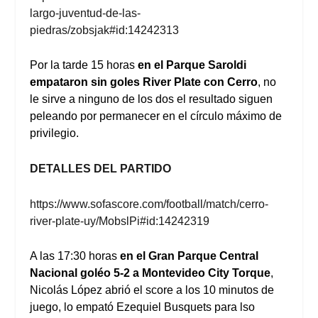
largo-juventud-de-las-
piedras/zobsjak#id:14242313
Por la tarde 15 horas
en el Parque Saroldi
empataron sin goles River Plate con Cerro
, no
le sirve a ninguno de los dos el resultado siguen
peleando por permanecer en el círculo máximo de
privilegio.
DETALLES DEL PARTIDO
https://www.sofascore.com/football/match/cerro-
river-plate-uy/MobslPi#id:14242319
A las 17:30 horas
en el Gran Parque Central
Nacional goléo 5-2 a Montevideo City Torque
,
Nicolás López abrió el score a los 10 minutos de
juego, lo empató Ezequiel Busquets para lso