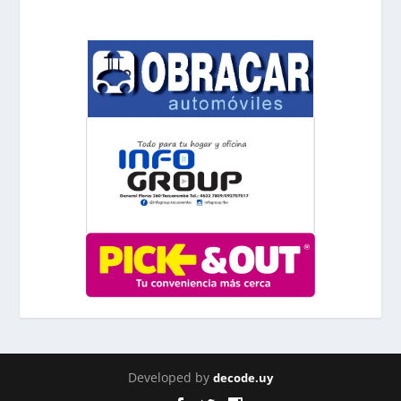
Developed by
decode.uy